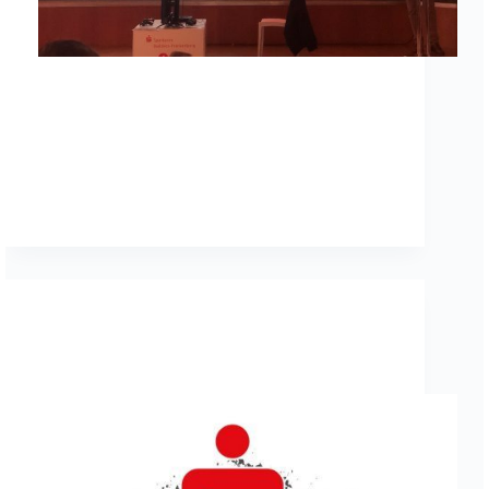
Heute fand das Sparkassen-ESports Event, mit fast
100 Teams, erstmalig im Kreis Waldeck-
Frankenberg statt. Vertreter von Sparkasse,
Landkreis und DFB berichteten im Vorfeld über
die Ambitionen das Thema ESports auch bei den
heimischen Fussballvereinen zu etablieren.
Vorreiter in der Region…
SGEAdmin
30. März 2019
Allgemein
,
eSports
ESports SG Eder