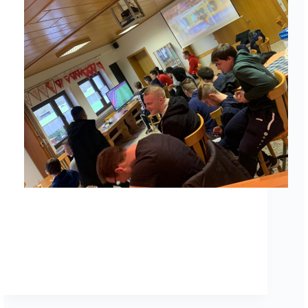
Am 22.12.2019 fand das traditionelle Senioren Fifa
Turnier in Viermünden statt. Das Orgateam rund
um Niklas Schmaler verwandelte dazu das
Vereinsheim in Viermünden zum ESports-Raum
und sorgte zudem noch für Getränke und Snacks.
Gespielt wurde Fifa 2020 auf der Playstation…
SGEAdmin
27. Dezember 2019