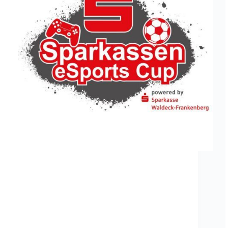
Am 30.03.19 findet ein FIFA19 ESports Event,
organisiert von der Sparkasse Waldeck-
Frankenberg, in der Ederberglandhalle
statt. Informationen zum ESport-Event und
Anmeldung (bitte selbst vornehmen) findet ihr hier.
Die SG Eder unterstützt Euch bei der Teilnahme
am ESports-Event. Die Voraussetzungen dazu
sind:…