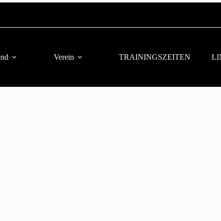
end
Verein
TRAININGSZEITEN
L
September, ab 19 Uhr in das
en unter anderem Berichte, Wahlen und
inzureichen.