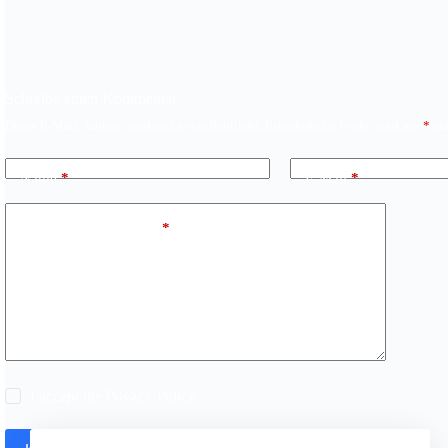
Schreibe einen Kommentar
Deine E-Mail-Adresse wird nicht veröffentlicht.
Erforderliche Felder sind mit
*
mar
Name
*
E-Mail
*
Kommentar schreiben
*
I accept the
Privacy Policy