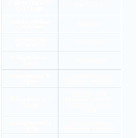
Jugendkoordination
Heiko Schindler
C-D Jugend:
Jugendkoordination
Heiko Sauer
E-G Jugend:
Torwarttrainer
Uwe Kesper
übergreifend:
Trainer/Betreuer A
Andreas Mann
Jugend:
Trainer/Betreuer B
Mario Ullrich, Bernd
Jugend:
Hoffmann, Dieter Küthe
Jörg Zarges, Martin
Trainer/Betreuer C
Ullrich, Heiko Schindler,
Jugend:
Walter Brück, Carsten
Scholl
Trainer/Betreuer D
Julius Glatzl, Stefan
Jugend:
Müller, Stefanie Goldbach