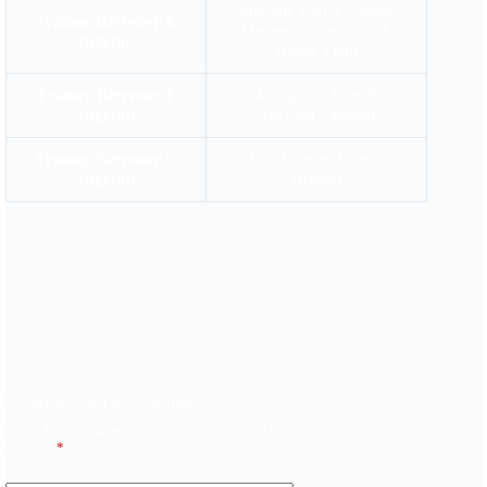
Stefanie Rauer, Martin
Trainer/Betreuer E
Daume, Jochen Frost,
Jugend:
Heinz Vieth
Trainer/Betreuer F
Frank Vogel, Albert Boos,
Jugend:
Michael Valentin
Trainer/Betreuer G
Klaus Damm, Matthias
Jugend:
Brützel
Schreibe einen Kommentar
Deine E-Mail-Adresse wird nicht veröffentlicht.
Erforderliche Felder
sind mit
*
markiert