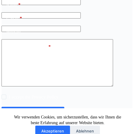
Name
*
E-Mail
*
Website
Kommentar schreiben
*
I accept the
Privacy Policy
Kommentar abschicken
Wir verwenden Cookies, um sicherzustellen, dass wir Ihnen die
beste Erfahrung auf unserer Website bieten.
Akzeptieren
Ablehnen