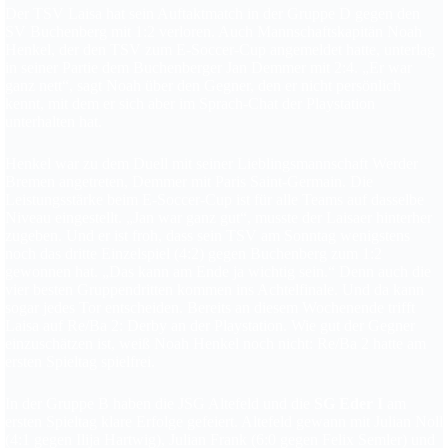
Der TSV Laisa hat sein Auftaktmatch in der Gruppe D gegen den
SV Buchenberg mit 1:2 verloren. Auch Mannschaftskapitän Noah
Henkel, der den TSV zum E-Soccer-Cup angemeldet hatte, unterlag
in seiner Partie dem Buchenberger Jan Demmer mit 2:4. „Er war
ganz nett“, sagt Noah über den Gegner, den er nicht persönlich
kennt, mit dem er sich aber im Sprach-Chat der Playstation
unterhalten hat.
Henkel war zu dem Duell mit seiner Lieblingsmannschaft Werder
Bremen angetreten, Demmer mit Paris Saint-Germain. Die
Leistungsstärke beim E-Soccer-Cup ist für alle Teams auf dasselbe
Niveau eingestellt. „Jan war ganz gut“, musste der Laisaer hinterher
zugeben. Und er ist froh, dass sein TSV am Sonntag wenigstens
noch das dritte Einzelspiel (4:2) gegen Buchenberg zum 1:2
gewonnen hat. „Das kann am Ende ja wichtig sein.“ Denn auch die
vier besten Gruppendritten kommen ins Achtelfinale. Und da kann
sogar jedes Tor entscheiden. Bereits an diesem Wochenende trifft
Laisa auf Re/Ba 2: Derby an der Playstation. Wie gut der Gegner
einzuschätzen ist, weiß Noah Henkel noch nicht: Re/Ba 2 hatte am
ersten Spieltag spielfrei.
In der Gruppe B haben die JSG Altefeld und die
SG Eder I
am
ersten Spieltag klare Erfolge gefeiert. Altefeld gewann mit Julian Noll
(4:1 gegen Ilija Hartwig), Julian Frank (6:0 gegen Felix Semler) und