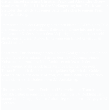
dritten Einzel zwischen Christian Frick und Alexander Oltzow
stand es zum Ende 1:1. In der Verlängerung hatte Frick von der
SG Eder das Glück auf seiner Seite und sicherte seinem Team
den Auftaktsieg.
Im zweiten Spiel der Gruppe gab es einen klaren 3:0-Erfolg des TSV
Frankenau über den Musikzug Battenberg. Kleine Info am Rand: Im
Frankenauer Kader steht mit dem 38-jährigen Lars Lauer der wohl
älteste Spieler dieser Runde. Er gewann sein Einzel gegen Julian
Gorski mit 4:3.
Sogar zwei Entscheidungen nach Golden Goal gab es in der Gruppe
E beim Spiel Marienhagen II gegen den TSV Dodenau. Simon
Kubat unterlag zunächst Nico Amhäuser mit 3:4 nach der
Verlängerung. Mehr Glück hatte Maurice Blüthgen, der gegen
Tristan Born nach dem 3:3 in der regulären Spielzeit das Golden
Goal erzielte. Nach dem 8:3-Erfolg von Julian Winter gegen Nico
Emde sicherte sich Dodenau den 2:1-Auftaktsieg.
Übrigens: Mehr Tore als Dodenau (15) erzielte kein Team beim
Auftaktspieltag in seinen drei Partien. Auch der SV Reddighausen
konnte in der Gruppe E einen Auftaktsieg verbuchen – 2:1 gegen BG
Korbach.