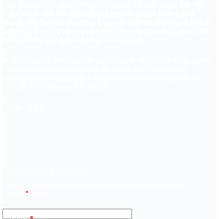
Max Krämer (3:2 gegen Marcel Philippo) 3:0 über Eppe.
Die SG
Eder setzte sich mit demselben Ergebnis gegen Bottendorf
durch. Die Punkte steuerten Leander Scheele (4:2 gegen Lukas
Schäfer), Eduard Heckel (4:0 über Henrik Fackiner) und Felix
Klingelhöfer (4:1 gegen Lukas Becker) bei.
In der Gruppe F setzte sich Rosenthal dank eines 3:0-Erfolgs gegen
Freienhagen/Sachsenhausen an die Spitze des Feldes. Auch
Rennertehausen/Battenfeld I feierte einen Auftakterfolg beim 2:1
über die JSG Hansestadt Korbach.
Quelle: HNA
Schreibe einen Kommentar
Deine E-Mail-Adresse wird nicht veröffentlicht.
Erforderliche Felder
sind mit
*
markiert
Name
*