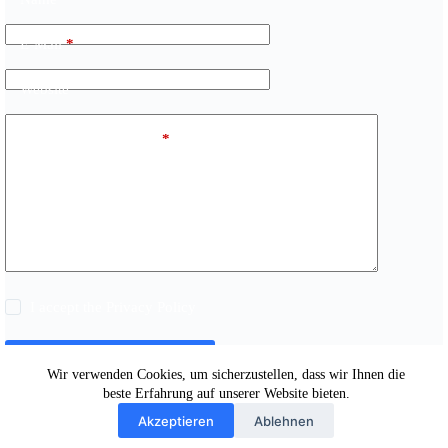
E-Mail
*
Website
Kommentar schreiben
*
I accept the
Privacy Policy
Kommentar abschicken
Wir verwenden Cookies, um sicherzustellen, dass wir Ihnen die
beste Erfahrung auf unserer Website bieten.
Akzeptieren
Ablehnen