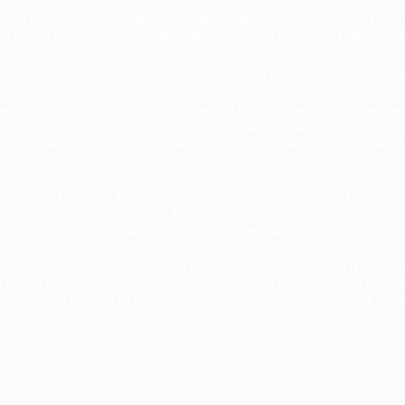
gegen Leander Scheele zunächst, dann drehte sein Gegenüber die Partie. 
 Siegtreffer zum 3:2. Auf das dritte Spiel verzichteten die Teams im A
Felix Klingelhöfer. Sein Gegenüber Marek Ullrich war „happy, im Halbfin
Duell zwischen dem SV Reddighausen und der SG Eder II zugunsten des
 SV glich Janik Kroh beim 4:1 gegen Thomas Edelbluth aus. Am Sonntag 
Partie dann souverän nach Hause spielen. „Insgesamt ein verdienter Si
enthal. Jan-Philip Lay unterlag dem Strother Lee-Marvin Hartmann mit
en Goal gegen Tom Janus. „Im Großen und Ganzen war es ein nicht unv
ss wir die Waldecker Teams gebührend vertreten können.“
 geschlagen geben – die JSG Upland/Diemelsee erreichte das Halbfinal
elds Teamkapitän Noah Garthe. Er hielt gegen Bastian Scholz ein ausgeg
auch Simon Battefeld 1:3 gegen Justin Gerold verlor, nutzte der 4:1-E
ierer.