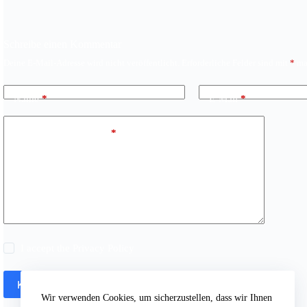
Schreibe einen Kommentar
Deine E-Mail-Adresse wird nicht veröffentlicht.
Erforderliche Felder sind mit
*
mar
Name
*
E-Mail
*
Kommentar schreiben
*
I accept the
Privacy Policy
Kommentar abschicken
Wir verwenden Cookies, um sicherzustellen, dass wir Ihnen