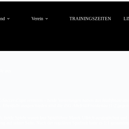
end
Verein
TRAININGSZEITEN
L
le aus
E-Soccer-Cups vertreten – beide Vertretungen haben das Halbfinale a
. Ebenfalls ausgeschieden sind die JSG Altefeld/Frankenau (1:2 gege
beide Spiele waren laut Spielführer Marek Ullrich ausgeglichen und w
g auf seiner Seite. Nach der regulären Spielzeit hatte es 1:1 gestanden