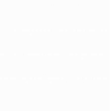
Erst in der Nachspielzeit gelang Ullrich der 2:2-Ausgleich – in der
nschluss.
ale zu stehen“.
 SVR. Am Samstag holten beide Vereine jeweils einen Punkt: David
erst trafen im dritten Einzel Wolf und Frick aufeinander, der
eg“, gab Edelbluth zu und lobte den Gegner, der „gute Spiele“
 1:3, Steven Schellenberg hatte beim 0:2 gegen Julian Stiehl das
erdienter, aber etwas glücklicher Sieg“, war Strothes Kapitän
e. „Nach einer im gesamten Turnier bisher nahezu tadellosen Leistung
lichenes Spiel bis in die Schlussphase (2:3) offen, als er dann alles
rfolg von Tim Bartl gegen Julian Kesting nichts mehr. „Unser Gegner