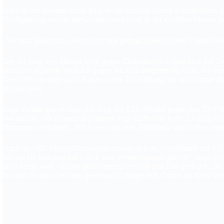
Auch in der zweiten Partie ging es hin und her. Marek Ullrich führte 
Verlängerung erzielte der Gemündener dann in der zwölften Minute den
„Wir sind leider raus, aber es hat uns gefreut, dabei zu sein“, sagte 
Der 4:1-Sieg von Marlon Wolf gegen Christian Frick entschied das 
Schmaler punktete beim 2:0 gegen Richard Bergener für Eder, für den
Reddighäuser legte nach Kontern eine 2:0-Führung vor und konnte die 
gezeigt habe.
Enge Partien gab es beim 2:1-Sieg des TSV Strothe gegen den TSV Ros
Nachsehen. Für Rosenthal punktete Paul Hoffmann beim 2:1 nach Gold
Hartmann erleichtert. „Wir freuen uns aufs Halbfinale und hoffen, da
Auch die JSG Altefeld/Frankenau musste sich im Viertelfinale mit 1:2
hat uns ein bisschen das Glück zum Weiterkommen gefehlt“, sagte Altef
nach vorne warf, erzielte sein Gegenüber noch drei Tore zum 2:6. Da 
hat alles in allem verdient gewonnen“, zeigte sich Garthe als fairer Verl