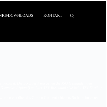
SGE INTERN
INKS/DOWNLOADS
KONTAKT
ber verpasst. Die SG Eder I zog gegen die JSG Gemünden den
n Diemelsee/Upland) und der TSV Rosenthal (1:2 beim TSV Strothe).
urden erst über das Golden Goal entschieden. So hatte im ersten
.