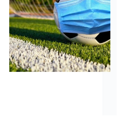
Nachfolgend findet ihr Informationen zum
Hygienekonzept der SG Eder. Da wir wegen
Corona weiterhin einige Regeln zu beachten
haben, bitten wir alle sich auch an diese Vorgaben
zu halten. SGEder-Hygienekonzept.pdf
Zonenübersicht unserer Spielstätten in Frankenberg
und Viermünden: Frankenberg-Zonenübersicht
Viermünden-Zonenübersicht…
SGEAdmin
2. September 2020
1 Kommentar