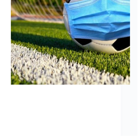
Nachfolgend findet ihr Informationen zum
Hygienekonzept der SG Eder. Da wir wegen
Corona weiterhin einige Regeln zu beachten
haben, bitten wir alle sich auch an diese Vorgaben
zu halten. SGEder-Hygienekonzept.pdf
Zonenübersicht unserer Spielstätten in Frankenberg
und Viermünden: Frankenberg-Zonenübersicht
Viermünden-Zonenübersicht…
SGEAdmin
2. September 2020
1 Kommentar