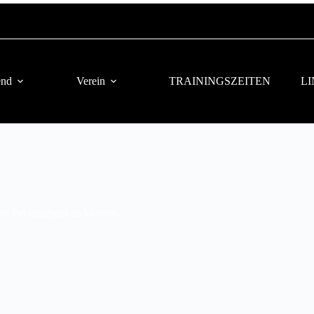
end
Verein
TRAININGSZEITEN
L
, um ihn anzeigen zu können.