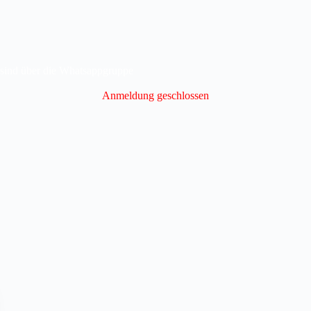
 sind über die Whatsappgruppe
Anmeldung geschlossen