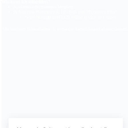
Wie kann ich mitspielen?
du aktives oder passives Mitglied
du hast eine Playstation 4, Fifa2021 und Playstation Plus*
*wird benötigt um Fifa21 online spielen zu können
Alle weiteren Infos erhältst du wenn die Anmeldungen abgeschlossen